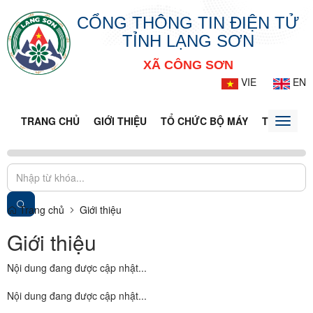
CỔNG THÔNG TIN ĐIỆN TỬ
TỈNH LẠNG SƠN
XÃ CÔNG SƠN
VIE
EN
TRANG CHỦ
GIỚI THIỆU
TỔ CHỨC BỘ MÁY
TIN TỨC -
Toggle
naviga
Trang chủ
Giới thiệu
Giới thiệu
Nội dung đang được cập nhật...
Nội dung đang được cập nhật...