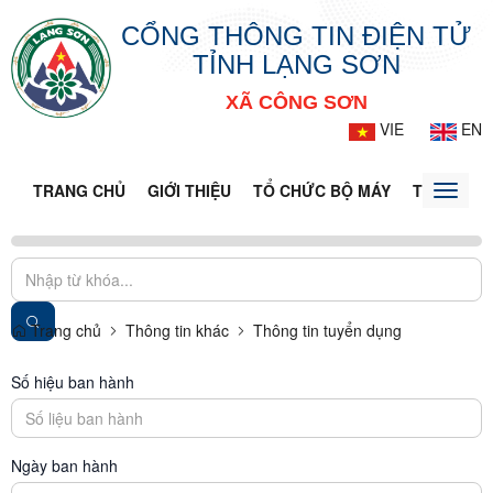
CỔNG THÔNG TIN ĐIỆN TỬ
TỈNH LẠNG SƠN
XÃ CÔNG SƠN
VIE
EN
TRANG CHỦ
GIỚI THIỆU
TỔ CHỨC BỘ MÁY
TIN TỨC -
Toggle
naviga
Trang chủ
Thông tin khác
Thông tin tuyển dụng
Số hiệu ban hành
Ngày ban hành