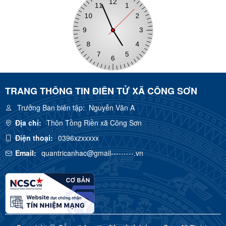
TRANG THÔNG TIN ĐIÊN TỬ XÃ CÔNG SƠN
Trưởng Ban biên tập:
Nguyễn Văn A
Địa chỉ:
Thôn Tồng Riền xã Công Sơn
Điện thoại:
0396xzxxxxx
Email:
quantricanhac@gmail---------.vn