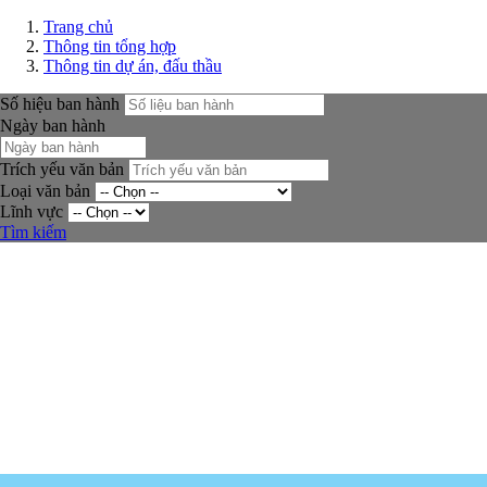
Trang chủ
Thông tin tổng hợp
Thông tin dự án, đấu thầu
Số hiệu ban hành
Ngày ban hành
Trích yếu văn bản
Loại văn bản
Lĩnh vực
Tìm kiếm