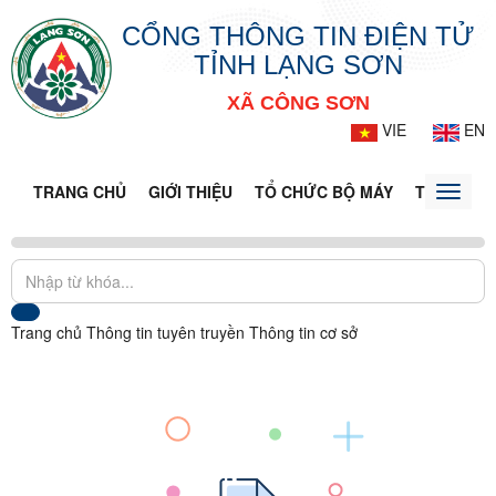
CỔNG THÔNG TIN ĐIỆN TỬ
TỈNH LẠNG SƠN
XÃ CÔNG SƠN
VIE
EN
TRANG CHỦ
GIỚI THIỆU
TỔ CHỨC BỘ MÁY
TIN TỨC -
Toggle
naviga
Trang chủ
Thông tin tuyên truyền
Thông tin cơ sở