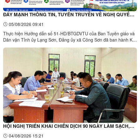
ĐẨY MẠNH THÔNG TIN, TUYÊN TRUYỀN VỀ NGHỊ QUYẾT
SỐ 57-NQ/TW VÀ KẾ HOẠCH HÀNH ĐỘNG 100 NGÀY XỬ LÝ
05/08/2026 09:41
CÁC ĐIỂM NGHẼN VỀ CHUYỂN ĐỔI SỐ TRONG HỆ THỐNG
Thực hiện Hướng dẫn số 51-HD/BTGDVTU của Ban Tuyên giáo và
CHÍNH TRỊ
Dân vận Tỉnh ủy Lạng Sơn, Đảng ủy xã Công Sơn đã ban hành Kế
hoạch đẩy mạnh thông tin, tuyên truyền về việc tổ chức triển khai
Nghị quyết số 57-NQ/TW ngày 22/12/2024 của Bộ Chính trị về đột
phá phát triển khoa học, công nghệ, đổi mới sáng ...
HỘI NGHỊ TRIỂN KHAI CHIẾN DỊCH 90 NGÀY LÀM SẠCH,
LÀM GIÀU, CHUẨN HÓA DỮ LIỆU CHUYÊN NGÀNH Y TẾ
04/08/2026 15:21
XÃ CÔNG SƠN