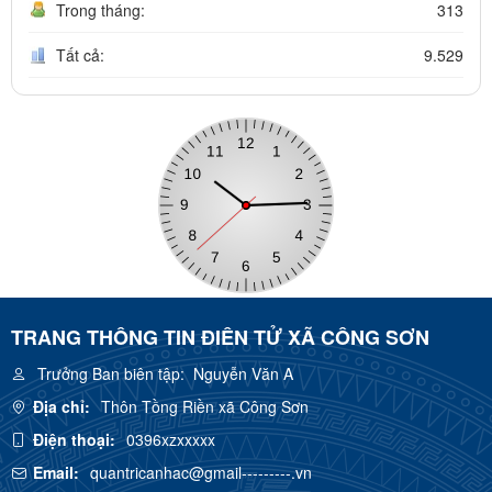
Trong tháng:
313
Tất cả:
9.529
TRANG THÔNG TIN ĐIÊN TỬ XÃ CÔNG SƠN
Trưởng Ban biên tập:
Nguyễn Văn A
Địa chỉ:
Thôn Tồng Riền xã Công Sơn
Điện thoại:
0396xzxxxxx
Email:
quantricanhac@gmail---------.vn