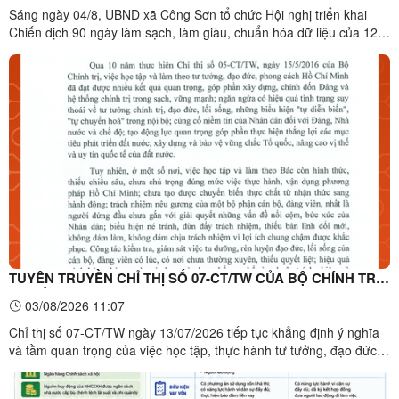
Sáng ngày 04/8, UBND xã Công Sơn tổ chức Hội nghị triển khai
Chiến dịch 90 ngày làm sạch, làm giàu, chuẩn hóa dữ liệu của 12
cơ sở dữ liệu chuyên ngành y tế trên địa bàn xã. Tham dự hội nghị
có lãnh đạo UBND xã; đại diện lãnh đạo các cơ quan chuyên môn;
Công an xã; Trạm Y tế xã; công chức phụ trách ...
TUYÊN TRUYỀN CHỈ THỊ SỐ 07-CT/TW CỦA BỘ CHÍNH TRỊ
VỀ ĐẨY MẠNH HỌC TẬP, THỰC HÀNH TƯ TƯỞNG, ĐẠO
03/08/2026 11:07
ĐỨC, PHƯƠNG PHÁP, PHONG CÁCH HỒ CHÍ MINH TRONG
Chỉ thị số 07-CT/TW ngày 13/07/2026 tiếp tục khẳng định ý nghĩa
GIAI ĐOẠN PHÁT TRIỂN MỚI
và tầm quan trọng của việc học tập, thực hành tư tưởng, đạo đức,
phương pháp, phong cách Hồ Chí Minh trong tình hình mới. Điểm
nhấn của Chỉ thị là yêu cầu đổi mới mạnh mẽ từ "học tập và làm