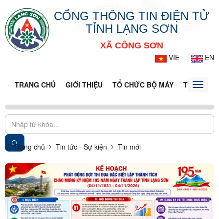
CỔNG THÔNG TIN ĐIỆN TỬ
TỈNH LẠNG SƠN
XÃ CÔNG SƠN
VIE
EN
TRANG CHỦ
GIỚI THIỆU
TỔ CHỨC BỘ MÁY
TIN TỨC -
Toggle
naviga
Trang chủ
Tin tức - Sự kiện
Tin mới