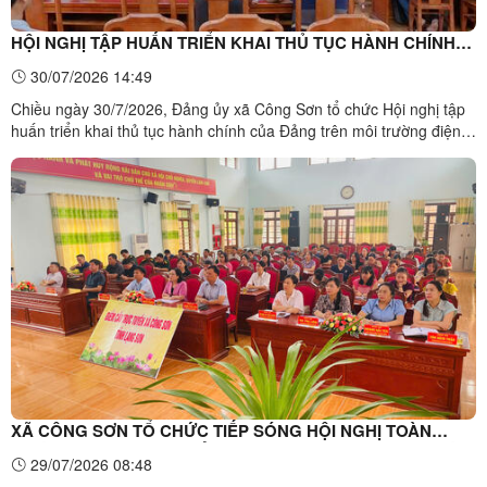
HỘI NGHỊ TẬP HUẤN TRIỂN KHAI THỦ TỤC HÀNH CHÍNH
CỦA ĐẢNG TRÊN MÔI TRƯỜNG ĐIỆN TỬ GIAI ĐOẠN 2
30/07/2026 14:49
Chiều ngày 30/7/2026, Đảng ủy xã Công Sơn tổ chức Hội nghị tập
huấn triển khai thủ tục hành chính của Đảng trên môi trường điện
tử, giai đoạn 2. Hội nghị được tổ chức theo hình thức trực tuyến từ
Trung ương đến cấp xã. Toàn cảnh Hội nghị tập huấn triển khai thủ
tục hành chính của Đảng trên môi ...
XÃ CÔNG SƠN TỔ CHỨC TIẾP SÓNG HỘI NGHỊ TOÀN
QUỐC QUÁN TRIỆT, TRIỂN KHAI THỰC HIỆN NGHỊ QUYẾT
29/07/2026 08:48
HỘI NGHỊ LẦN THỨ BA BAN CHẤP HÀNH TRUNG ƯƠNG