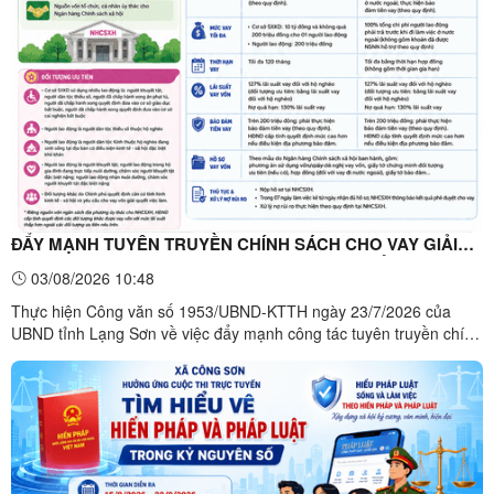
theo" sang "học tập, thực hành", hướng đến ...
ĐẨY MẠNH TUYÊN TRUYỀN CHÍNH SÁCH CHO VAY GIẢI
QUYẾT VIỆC LÀM – TẠO ĐỘNG LỰC PHÁT TRIỂN KINH TẾ,
03/08/2026 10:48
NÂNG CAO ĐỜI SỐNG NHÂN DÂN
Thực hiện Công văn số 1953/UBND-KTTH ngày 23/7/2026 của
UBND tỉnh Lạng Sơn về việc đẩy mạnh công tác tuyên truyền chính
sách cho vay giải quyết việc làm và chỉ đạo của UBND xã Công
Sơn, các cơ quan, đơn vị, tổ chức chính trị - xã hội và các thôn trên
địa bàn xã đang tích cực triển khai nhiều hoạt ...