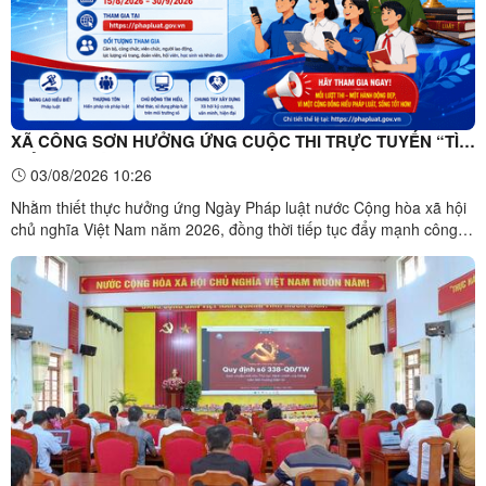
XÃ CÔNG SƠN HƯỞNG ỨNG CUỘC THI TRỰC TUYẾN “TÌM
HIỂU VỀ HIẾN PHÁP VÀ PHÁP LUẬT TRONG KỶ NGUYÊN
03/08/2026 10:26
SỐ”
Nhằm thiết thực hưởng ứng Ngày Pháp luật nước Cộng hòa xã hội
chủ nghĩa Việt Nam năm 2026, đồng thời tiếp tục đẩy mạnh công
tác phổ biến, giáo dục pháp luật gắn với chuyển đổi số, UBND xã
Công Sơn phát động tuyên truyền, vận động cán bộ, công chức,
viên chức, người lao động, lực lượng vũ trang, ...