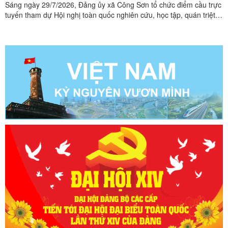
Sáng ngày 29/7/2026, Đảng ủy xã Công Sơn tổ chức điểm cầu trực
ĐẢNG KHÓA XIV
tuyến tham dự Hội nghị toàn quốc nghiên cứu, học tập, quán triệt
và triển khai thực hiện Nghị quyết Hội nghị lần thứ ba Ban Chấp
hành Trung ương Đảng khóa XIV tại Hội trường Nhà văn hóa
xã.Các đại biểu tham dự Hội nghị toàn quốc nghiên ...