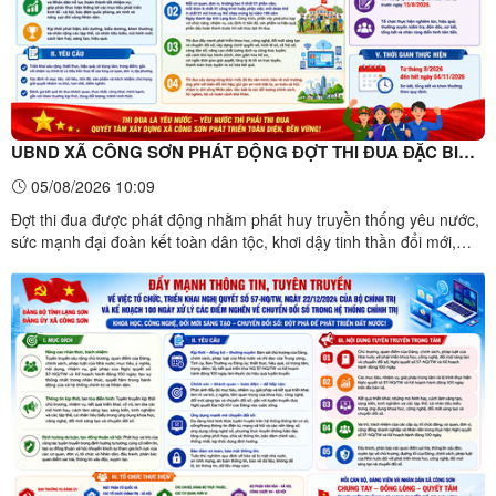
UBND XÃ CÔNG SƠN PHÁT ĐỘNG ĐỢT THI ĐUA ĐẶC BIỆT
CHÀO MỪNG 195 NĂM NGÀY THÀNH LẬP TỈNH LẠNG SƠN
05/08/2026 10:09
Đợt thi đua được phát động nhằm phát huy truyền thống yêu nước,
sức mạnh đại đoàn kết toàn dân tộc, khơi dậy tinh thần đổi mới,
sáng tạo, ý chí tự lực, tự cường của cán bộ, công chức, viên chức,
người lao động và các tầng lớp Nhân dân; tạo khí thế thi đua sôi
nổi, góp phần thực hiện thắng lợi các ...