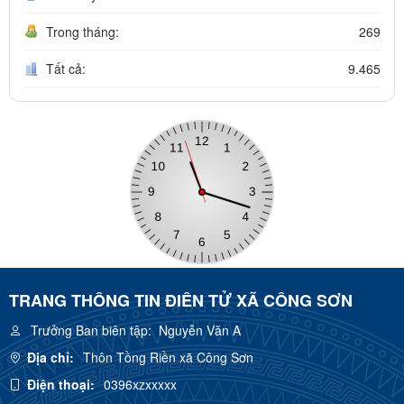
Trong tháng:
269
Tất cả:
9.465
TRANG THÔNG TIN ĐIÊN TỬ XÃ CÔNG SƠN
Trưởng Ban biên tập:
Nguyễn Văn A
Địa chỉ:
Thôn Tồng Riền xã Công Sơn
Điện thoại:
0396xzxxxxx