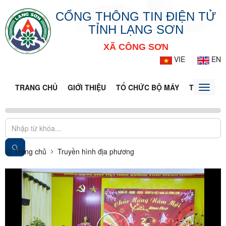
CỔNG THÔNG TIN ĐIỆN TỬ
TỈNH LẠNG SƠN
XÃ CÔNG SƠN
VIE
EN
TRANG CHỦ
GIỚI THIỆU
TỔ CHỨC BỘ MÁY
TIN TỨC -
Toggle
naviga
Trang chủ
Truyền hình địa phương