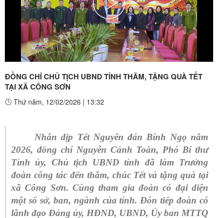
Play
Video
ĐỒNG CHÍ CHỦ TỊCH UBND TỈNH THĂM, TẶNG QUÀ TẾT
TẠI XÃ CÔNG SƠN
Thứ năm, 12/02/2026
|
13:32
Nhân dịp Tết Nguyên đán Bính Ngọ năm
2026, đồng chí Nguyễn Cảnh Toàn, Phó Bí thư
Tỉnh ủy, Chủ tịch UBND tỉnh đã làm Trưởng
đoàn công tác đến thăm, chúc Tết và tặng quà tại
xã Công Sơn. Cùng tham gia đoàn có đại diện
một số sở, ban, ngành của tỉnh. Đón tiếp đoàn có
lãnh đạo Đảng ủy, HĐND, UBND, Ủy ban MTTQ