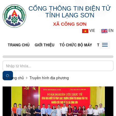
CỔNG THÔNG TIN ĐIỆN TỬ
TỈNH LẠNG SƠN
XÃ CÔNG SƠN
VIE
EN
TRANG CHỦ
GIỚI THIỆU
TỔ CHỨC BỘ MÁY
TIN TỨC -
Toggle
naviga
Trang chủ
Truyền hình địa phương