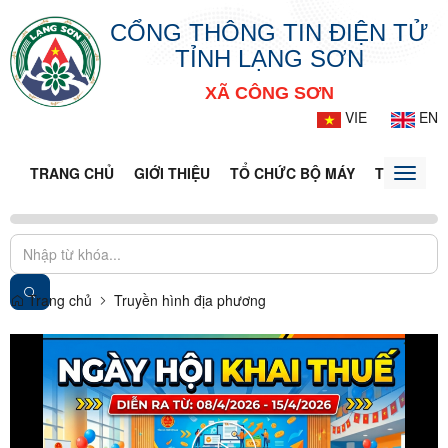
CỔNG THÔNG TIN ĐIỆN TỬ
TỈNH LẠNG SƠN
XÃ CÔNG SƠN
VIE
EN
TRANG CHỦ
GIỚI THIỆU
TỔ CHỨC BỘ MÁY
TIN TỨC -
Toggle
naviga
Trang chủ
Truyền hình địa phương