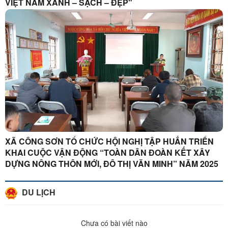
VIỆT NAM XANH – SẠCH – ĐẸP"
XÃ CÔNG SƠN TỔ CHỨC HỘI NGHỊ TẬP HUẤN TRIỂN
KHAI CUỘC VẬN ĐỘNG “TOÀN DÂN ĐOÀN KẾT XÂY
DỰNG NÔNG THÔN MỚI, ĐÔ THỊ VĂN MINH” NĂM 2025
DU LỊCH
Chưa có bài viết nào