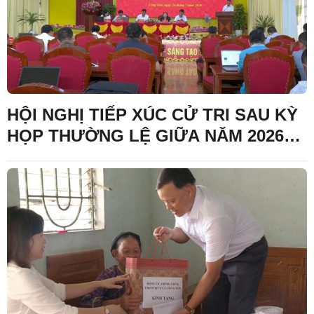
HỘI NGHỊ TIẾP XÚC CỬ TRI SAU KỲ
HỌP THƯỜNG LỆ GIỮA NĂM 2026
CỦA HĐND XÃ KHÓA XX