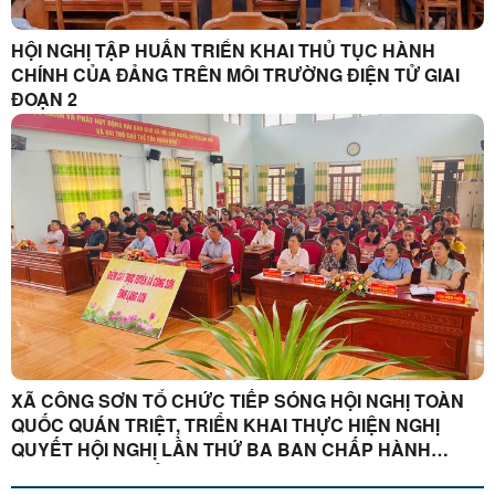
HỘI NGHỊ TẬP HUẤN TRIỂN KHAI THỦ TỤC HÀNH
CHÍNH CỦA ĐẢNG TRÊN MÔI TRƯỜNG ĐIỆN TỬ GIAI
ĐOẠN 2
XÃ CÔNG SƠN TỔ CHỨC TIẾP SÓNG HỘI NGHỊ TOÀN
QUỐC QUÁN TRIỆT, TRIỂN KHAI THỰC HIỆN NGHỊ
QUYẾT HỘI NGHỊ LẦN THỨ BA BAN CHẤP HÀNH
TRUNG ƯƠNG ĐẢNG KHÓA XIV