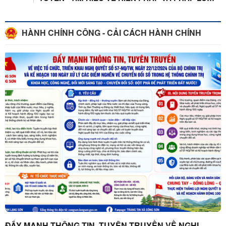
...
HÀNH CHÍNH CÔNG - CẢI CÁCH HÀNH CHÍNH
ĐẨY MẠNH THÔNG TIN, TUYÊN TRUYỀN VỀ NGHỊ