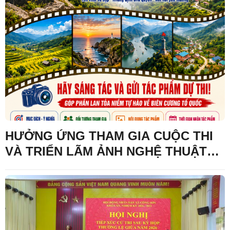
QUYẾT HỘI NGHỊ LẦN THỨ BA BAN
CHẤP HÀNH TRUNG ƯƠNG ĐẢNG
KHÓA XIV
HƯỞNG ỨNG THAM GIA CUỘC THI
VÀ TRIỂN LÃM ẢNH NGHỆ THUẬT
CẤP QUỐC GIA “TỰ HÀO MỘT DẢI
BIÊN CƯƠNG” LẦN THỨ IV - NĂM
2026