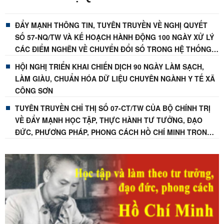
THƯỜNG TRỰC ĐẢNG ỦY XÃ CÔNG
SƠN THĂM, TẶNG QUÀ CÁC GIA
ĐẨY MẠNH THÔNG TIN, TUYÊN TRUYỀN VỀ NGHỊ QUYẾT
SỐ 57-NQ/TW VÀ KẾ HOẠCH HÀNH ĐỘNG 100 NGÀY XỬ LÝ
ĐÌNH CHÍNH SÁCH NHÂN KỶ NIỆM
CÁC ĐIỂM NGHẼN VỀ CHUYỂN ĐỔI SỐ TRONG HỆ THỐNG
79 NĂM NGÀY THƯƠNG BINH - LIỆT
CHÍNH TRỊ
HỘI NGHỊ TRIỂN KHAI CHIẾN DỊCH 90 NGÀY LÀM SẠCH,
SĨ
LÀM GIÀU, CHUẨN HÓA DỮ LIỆU CHUYÊN NGÀNH Y TẾ XÃ
CÔNG SƠN
TUYÊN TRUYỀN CHỈ THỊ SỐ 07-CT/TW CỦA BỘ CHÍNH TRỊ
VỀ ĐẨY MẠNH HỌC TẬP, THỰC HÀNH TƯ TƯỞNG, ĐẠO
ĐỨC, PHƯƠNG PHÁP, PHONG CÁCH HỒ CHÍ MINH TRONG
GIAI ĐOẠN PHÁT TRIỂN MỚI
ĐẨY MẠNH TUYÊN TRUYỀN CHÍNH SÁCH CHO VAY GIẢI
QUYẾT VIỆC LÀM – TẠO ĐỘNG LỰC PHÁT TRIỂN KINH TẾ,
NÂNG CAO ĐỜI SỐNG NHÂN DÂN
XÃ CÔNG SƠN HƯỞNG ỨNG CUỘC THI TRỰC TUYẾN “TÌM
HIỂU VỀ HIẾN PHÁP VÀ PHÁP LUẬT TRONG KỶ NGUYÊN
SỐ”