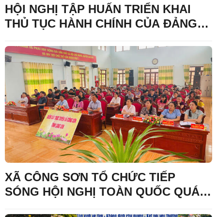
HỘI NGHỊ TẬP HUẤN TRIỂN KHAI
THỦ TỤC HÀNH CHÍNH CỦA ĐẢNG
TRÊN MÔI TRƯỜNG ĐIỆN TỬ GIAI
ĐOẠN 2
XÃ CÔNG SƠN TỔ CHỨC TIẾP
SÓNG HỘI NGHỊ TOÀN QUỐC QUÁN
TRIỆT, TRIỂN KHAI THỰC HIỆN NGHỊ