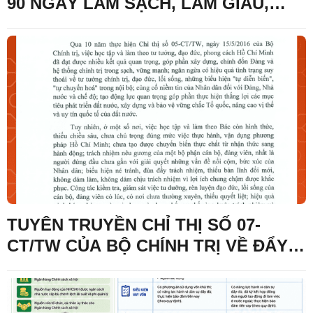
90 NGÀY LÀM SẠCH, LÀM GIÀU,
CHUẨN HÓA DỮ LIỆU CHUYÊN
NGÀNH Y TẾ XÃ CÔNG SƠN
TUYÊN TRUYỀN CHỈ THỊ SỐ 07-
CT/TW CỦA BỘ CHÍNH TRỊ VỀ ĐẨY
MẠNH HỌC TẬP, THỰC HÀNH TƯ
TƯỞNG, ĐẠO ĐỨC, PHƯƠNG PHÁP,
PHONG CÁCH HỒ CHÍ MINH TRONG