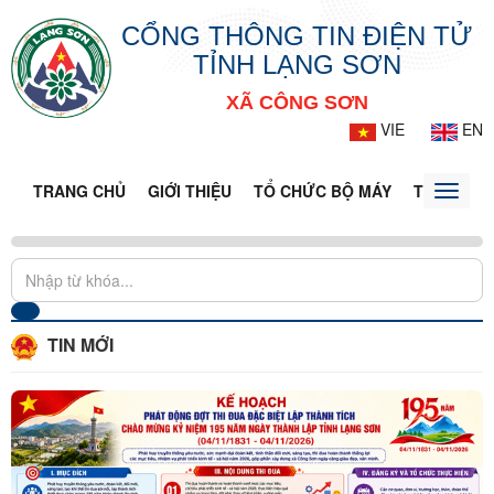
CỔNG THÔNG TIN ĐIỆN TỬ
TỈNH LẠNG SƠN
XÃ CÔNG SƠN
VIE
EN
TRANG CHỦ
GIỚI THIỆU
TỔ CHỨC BỘ MÁY
TIN TỨC -
Toggle
naviga
TIN MỚI