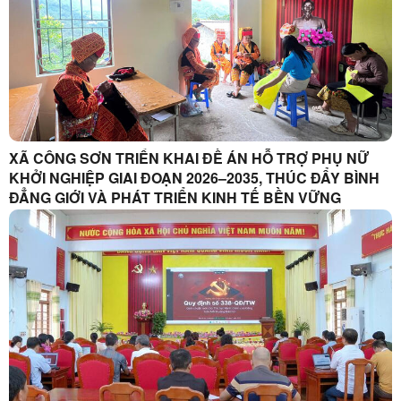
XÃ CÔNG SƠN TRIỂN KHAI ĐỀ ÁN HỖ TRỢ PHỤ NỮ
KHỞI NGHIỆP GIAI ĐOẠN 2026–2035, THÚC ĐẨY BÌNH
ĐẲNG GIỚI VÀ PHÁT TRIỂN KINH TẾ BỀN VỮNG