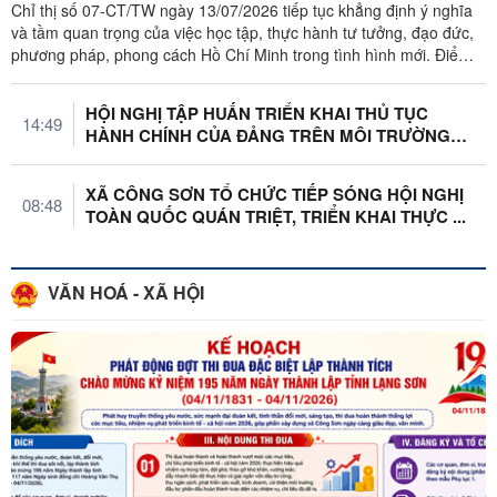
Chỉ thị số 07-CT/TW ngày 13/07/2026 tiếp tục khẳng định ý nghĩa
và tầm quan trọng của việc học tập, thực hành tư tưởng, đạo đức,
phương pháp, phong cách Hồ Chí Minh trong tình hình mới. Điểm
nhấn của ...
HỘI NGHỊ TẬP HUẤN TRIỂN KHAI THỦ TỤC
14:49
HÀNH CHÍNH CỦA ĐẢNG TRÊN MÔI TRƯỜNG
ĐIỆN ...
XÃ CÔNG SƠN TỔ CHỨC TIẾP SÓNG HỘI NGHỊ
08:48
TOÀN QUỐC QUÁN TRIỆT, TRIỂN KHAI THỰC ...
VĂN HOÁ - XÃ HỘI