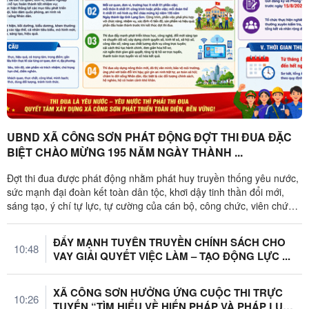
UBND XÃ CÔNG SƠN PHÁT ĐỘNG ĐỢT THI ĐUA ĐẶC
BIỆT CHÀO MỪNG 195 NĂM NGÀY THÀNH ...
Đợt thi đua được phát động nhằm phát huy truyền thống yêu nước,
sức mạnh đại đoàn kết toàn dân tộc, khơi dậy tinh thần đổi mới,
sáng tạo, ý chí tự lực, tự cường của cán bộ, công chức, viên chức,
...
ĐẨY MẠNH TUYÊN TRUYỀN CHÍNH SÁCH CHO
10:48
VAY GIẢI QUYẾT VIỆC LÀM – TẠO ĐỘNG LỰC ...
XÃ CÔNG SƠN HƯỞNG ỨNG CUỘC THI TRỰC
10:26
TUYẾN “TÌM HIỂU VỀ HIẾN PHÁP VÀ PHÁP LUẬT