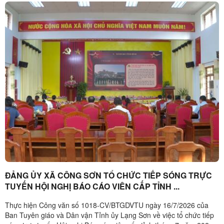
ĐẢNG ỦY XÃ CÔNG SƠN TỔ CHỨC TIẾP SÓNG TRỰC
TUYẾN HỘI NGHỊ BÁO CÁO VIÊN CẤP TỈNH ...
Thực hiện Công văn số 1018-CV/BTGDVTU ngày 16/7/2026 của
Ban Tuyên giáo và Dân vận Tỉnh ủy Lạng Sơn về việc tổ chức tiếp