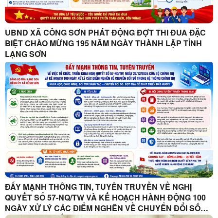
UBND XÃ CÔNG SƠN PHÁT ĐỘNG ĐỢT THI ĐUA ĐẶC
BIỆT CHÀO MỪNG 195 NĂM NGÀY THÀNH LẬP TỈNH
LẠNG SƠN
ĐẨY MẠNH THÔNG TIN, TUYÊN TRUYỀN VỀ NGHỊ
QUYẾT SỐ 57-NQ/TW VÀ KẾ HOẠCH HÀNH ĐỘNG 100
NGÀY XỬ LÝ CÁC ĐIỂM NGHẼN VỀ CHUYỂN ĐỔI SỐ