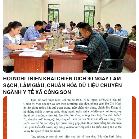
TRONG HỆ THỐNG CHÍNH TRỊ
HỘI NGHỊ TRIỂN KHAI CHIẾN DỊCH 90 NGÀY LÀM
SẠCH, LÀM GIÀU, CHUẨN HÓA DỮ LIỆU CHUYÊN
NGÀNH Y TẾ XÃ CÔNG SƠN