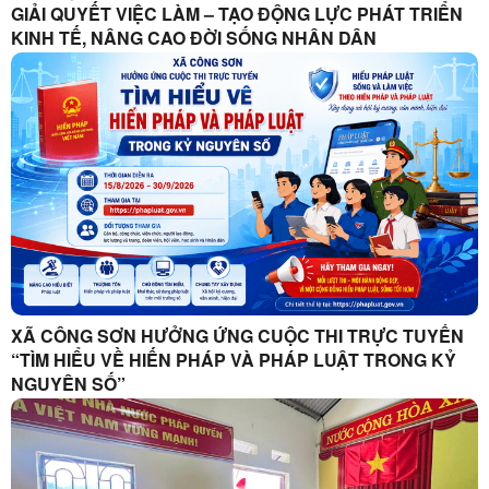
GIẢI QUYẾT VIỆC LÀM – TẠO ĐỘNG LỰC PHÁT TRIỂN
KINH TẾ, NÂNG CAO ĐỜI SỐNG NHÂN DÂN
XÃ CÔNG SƠN HƯỞNG ỨNG CUỘC THI TRỰC TUYẾN
“TÌM HIỂU VỀ HIẾN PHÁP VÀ PHÁP LUẬT TRONG KỶ
NGUYÊN SỐ”