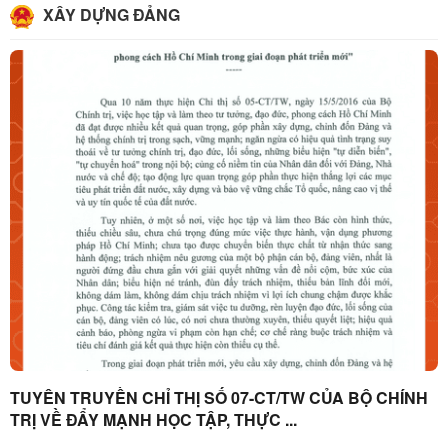
XÂY DỰNG ĐẢNG
TUYÊN TRUYỀN CHỈ THỊ SỐ 07-CT/TW CỦA BỘ CHÍNH
TRỊ VỀ ĐẨY MẠNH HỌC TẬP, THỰC ...