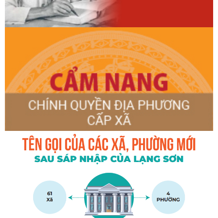
HỘI NGHỊ TẬP HUẤN TRIỂN KHAI THỦ TỤC HÀNH CHÍNH
CỦA ĐẢNG TRÊN MÔI TRƯỜNG ĐIỆN TỬ GIAI ĐOẠN 2
XÃ CÔNG SƠN TỔ CHỨC TIẾP SÓNG HỘI NGHỊ TOÀN QUỐC
QUÁN TRIỆT, TRIỂN KHAI THỰC HIỆN NGHỊ QUYẾT HỘI
NGHỊ LẦN THỨ BA BAN CHẤP HÀNH TRUNG ƯƠNG ĐẢNG
KHÓA XIV
HƯỞNG ỨNG THAM GIA CUỘC THI VÀ TRIỂN LÃM ẢNH
NGHỆ THUẬT CẤP QUỐC GIA “TỰ HÀO MỘT DẢI BIÊN
CƯƠNG” LẦN THỨ IV - NĂM 2026
HỘI NGHỊ TIẾP XÚC CỬ TRI SAU KỲ HỌP THƯỜNG LỆ GIỮA
NĂM 2026 CỦA HĐND XÃ KHÓA XX
ĐỒNG CHÍ ĐÀM VÂN HẢI - BÍ THƯ ĐẢNG ỦY, CHỦ TỊCH
HĐND XÃ CÔNG SƠN THĂM, TẶNG QUÀ GIA ĐÌNH CHÍNH
SÁCH NHÂN KỶ NIỆM 79 NĂM NGÀY THƯƠNG BINH - LIỆT
SĨ
ĐOÀN CÔNG TÁC DO ĐỒNG CHÍ NGUYỄN THỊ QUYÊN - PHÓ
BÍ THƯ THƯỜNG TRỰC ĐẢNG ỦY XÃ CÔNG SƠN THĂM,
TẶNG QUÀ CÁC GIA ĐÌNH CHÍNH SÁCH NHÂN KỶ NIỆM 79