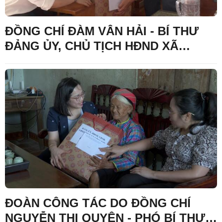
ĐỒNG CHÍ ĐÀM VÂN HẢI - BÍ THƯ
ĐẢNG ỦY, CHỦ TỊCH HĐND XÃ
CÔNG SƠN THĂM, TẶNG QUÀ GIA
ĐÌNH CHÍNH SÁCH NHÂN KỶ NIỆM
79 NĂM NGÀY THƯƠNG BINH - LIỆT
SĨ
ĐOÀN CÔNG TÁC DO ĐỒNG CHÍ
NGUYỄN THỊ QUYÊN - PHÓ BÍ THƯ