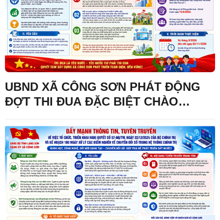
UBND XÃ CÔNG SƠN PHÁT ĐỘNG
ĐỢT THI ĐUA ĐẶC BIỆT CHÀO
MỪNG 195 NĂM NGÀY THÀNH LẬP
TỈNH LẠNG SƠN