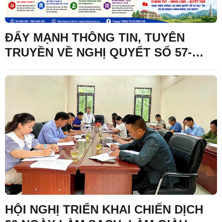
ĐẨY MẠNH THÔNG TIN, TUYÊN
TRUYỀN VỀ NGHỊ QUYẾT SỐ 57-
NQ/TW VÀ KẾ HOẠCH HÀNH ĐỘNG
100 NGÀY XỬ LÝ CÁC ĐIỂM NGHẼN
VỀ CHUYỂN ĐỔI SỐ TRONG HỆ
THỐNG CHÍNH TRỊ
HỘI NGHỊ TRIỂN KHAI CHIẾN DỊCH