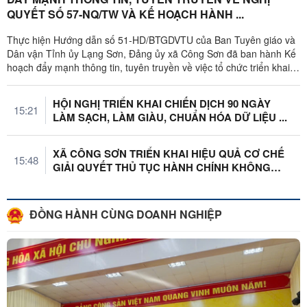
QUYẾT SỐ 57-NQ/TW VÀ KẾ HOẠCH HÀNH ...
Thực hiện Hướng dẫn số 51-HD/BTGDVTU của Ban Tuyên giáo và
Dân vận Tỉnh ủy Lạng Sơn, Đảng ủy xã Công Sơn đã ban hành Kế
hoạch đẩy mạnh thông tin, tuyên truyền về việc tổ chức triển khai
Nghị quyết số ...
HỘI NGHỊ TRIỂN KHAI CHIẾN DỊCH 90 NGÀY
15:21
LÀM SẠCH, LÀM GIÀU, CHUẨN HÓA DỮ LIỆU ...
XÃ CÔNG SƠN TRIỂN KHAI HIỆU QUẢ CƠ CHẾ
15:48
GIẢI QUYẾT THỦ TỤC HÀNH CHÍNH KHÔNG
PHỤ ...
ĐỒNG HÀNH CÙNG DOANH NGHIỆP