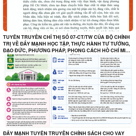
TUYÊN TRUYỀN CHỈ THỊ SỐ 07-CT/TW CỦA BỘ CHÍNH
TRỊ VỀ ĐẨY MẠNH HỌC TẬP, THỰC HÀNH TƯ TƯỞNG,
ĐẠO ĐỨC, PHƯƠNG PHÁP, PHONG CÁCH HỒ CHÍ MINH
TRONG GIAI ĐOẠN PHÁT TRIỂN MỚI
ĐẨY MẠNH TUYÊN TRUYỀN CHÍNH SÁCH CHO VAY