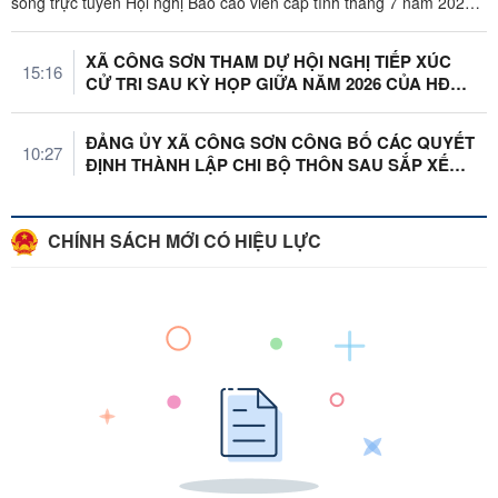
sóng trực tuyến Hội nghị Báo cáo viên cấp tỉnh tháng 7 năm 2026,
sáng ngày ...
XÃ CÔNG SƠN THAM DỰ HỘI NGHỊ TIẾP XÚC
15:16
CỬ TRI SAU KỲ HỌP GIỮA NĂM 2026 CỦA HĐND
...
ĐẢNG ỦY XÃ CÔNG SƠN CÔNG BỐ CÁC QUYẾT
10:27
ĐỊNH THÀNH LẬP CHI BỘ THÔN SAU SẮP XẾP
...
CHÍNH SÁCH MỚI CÓ HIỆU LỰC