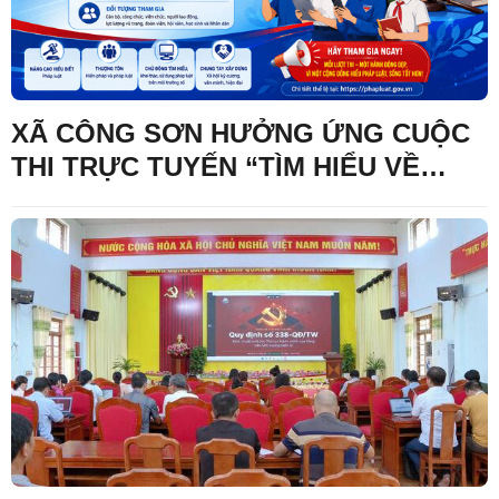
XÃ CÔNG SƠN HƯỞNG ỨNG CUỘC
THI TRỰC TUYẾN “TÌM HIỂU VỀ
HIẾN PHÁP VÀ PHÁP LUẬT TRONG
KỶ NGUYÊN SỐ”