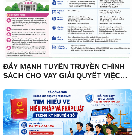
GIAI ĐOẠN PHÁT TRIỂN MỚI
ĐẨY MẠNH TUYÊN TRUYỀN CHÍNH
SÁCH CHO VAY GIẢI QUYẾT VIỆC
LÀM – TẠO ĐỘNG LỰC PHÁT TRIỂN
KINH TẾ, NÂNG CAO ĐỜI SỐNG
NHÂN DÂN