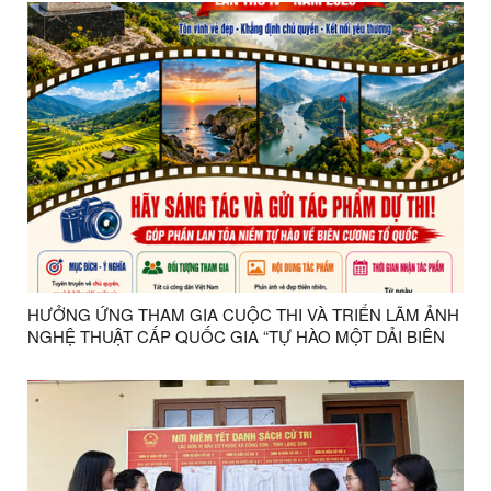
HƯỞNG ỨNG THAM GIA CUỘC THI VÀ TRIỂN LÃM ẢNH
NGHỆ THUẬT CẤP QUỐC GIA “TỰ HÀO MỘT DẢI BIÊN
CƯƠNG” LẦN THỨ IV - NĂM 2026