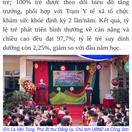
trẻ; 100% trẻ được theo dõi biểu đồ tăng
trưởng, phối hợp với Trạm Y tế xã tổ chức
khám sức khỏe định kỳ 2 lần/năm. Kết quả, tỷ
lệ trẻ phát triển bình thường về cân nặng và
chiều cao đều đạt 97,7%; tỷ lệ trẻ suy dinh
dưỡng còn 2,25%, giảm so với đầu năm học.
Đ/c La Văn Tùng, Phó Bí thư Đảng ủy, Chủ tịch UBND xã Công Sơn