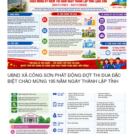
UBND XÃ CÔNG SƠN PHÁT ĐỘNG ĐỢT THI ĐUA ĐẶC
BIỆT CHÀO MỪNG 195 NĂM NGÀY THÀNH LẬP TỈNH
LẠNG SƠN