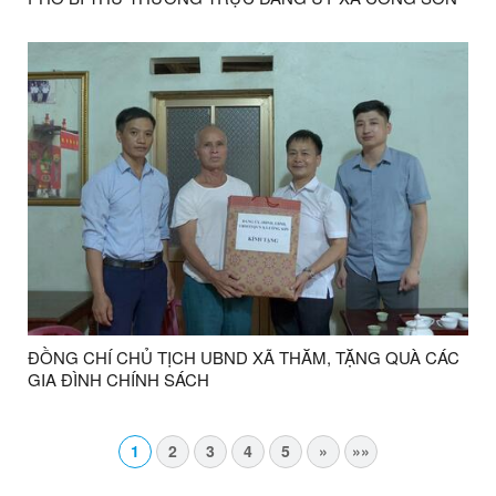
THĂM, TẶNG QUÀ CÁC GIA ĐÌNH CHÍNH SÁCH NHÂN
KỶ NIỆM 79 NĂM NGÀY THƯƠNG BINH - LIỆT SĨ
ĐỒNG CHÍ CHỦ TỊCH UBND XÃ THĂM, TẶNG QUÀ CÁC
GIA ĐÌNH CHÍNH SÁCH
1
2
3
4
5
»
»»