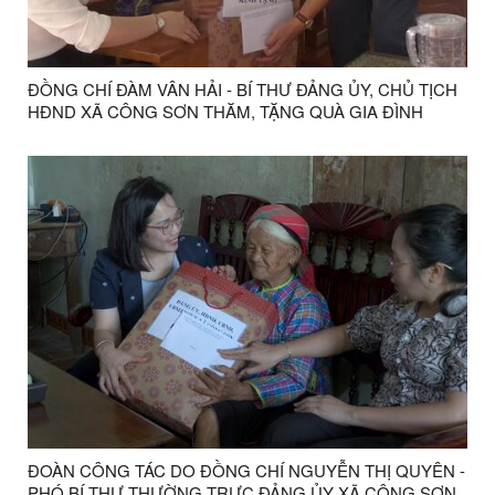
ĐỒNG CHÍ ĐÀM VÂN HẢI - BÍ THƯ ĐẢNG ỦY, CHỦ TỊCH
HĐND XÃ CÔNG SƠN THĂM, TẶNG QUÀ GIA ĐÌNH
CHÍNH SÁCH NHÂN KỶ NIỆM 79 NĂM NGÀY THƯƠNG
BINH - LIỆT SĨ
ĐOÀN CÔNG TÁC DO ĐỒNG CHÍ NGUYỄN THỊ QUYÊN -
PHÓ BÍ THƯ THƯỜNG TRỰC ĐẢNG ỦY XÃ CÔNG SƠN