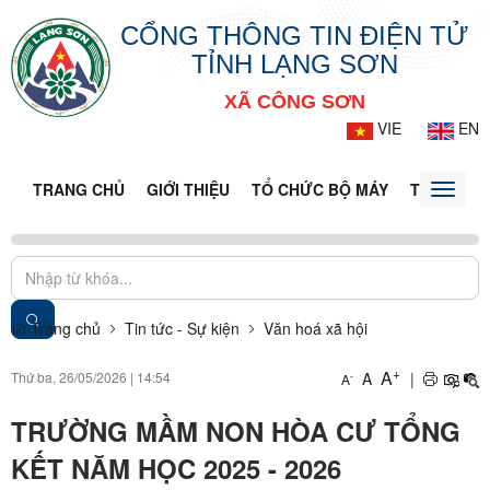
CỔNG THÔNG TIN ĐIỆN TỬ
TỈNH LẠNG SƠN
XÃ CÔNG SƠN
VIE
EN
TRANG CHỦ
GIỚI THIỆU
TỔ CHỨC BỘ MÁY
TIN TỨC -
Toggle
naviga
Trang chủ
Tin tức - Sự kiện
Văn hoá xã hội
+
A
Thứ ba, 26/05/2026
|
14:54
A
|
-
A
TRƯỜNG MẦM NON HÒA CƯ TỔNG
KẾT NĂM HỌC 2025 - 2026