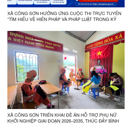
XÃ CÔNG SƠN HƯỞNG ỨNG CUỘC THI TRỰC TUYẾN
“TÌM HIỂU VỀ HIẾN PHÁP VÀ PHÁP LUẬT TRONG KỶ
NGUYÊN SỐ”
XÃ CÔNG SƠN TRIỂN KHAI ĐỀ ÁN HỖ TRỢ PHỤ NỮ
KHỞI NGHIỆP GIAI ĐOẠN 2026–2035, THÚC ĐẨY BÌNH
ĐẲNG GIỚI VÀ PHÁT TRIỂN KINH TẾ BỀN VỮNG