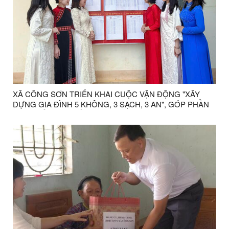
XÃ CÔNG SƠN TRIỂN KHAI CUỘC VẬN ĐỘNG "XÂY
DỰNG GIA ĐÌNH 5 KHÔNG, 3 SẠCH, 3 AN", GÓP PHẦN
THÚC ĐẨY BÌNH ĐẲNG GIỚI