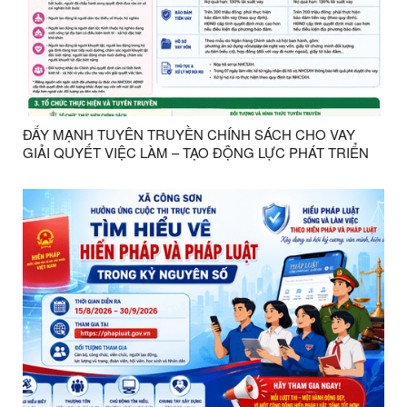
ĐẨY MẠNH TUYÊN TRUYỀN CHÍNH SÁCH CHO VAY
GIẢI QUYẾT VIỆC LÀM – TẠO ĐỘNG LỰC PHÁT TRIỂN
KINH TẾ, NÂNG CAO ĐỜI SỐNG NHÂN DÂN