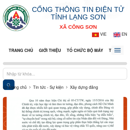
CỔNG THÔNG TIN ĐIỆN TỬ
TỈNH LẠNG SƠN
XÃ CÔNG SƠN
VIE
EN
TRANG CHỦ
GIỚI THIỆU
TỔ CHỨC BỘ MÁY
TIN TỨC -
Toggle
naviga
Trang chủ
Tin tức - Sự kiện
Xây dựng đảng