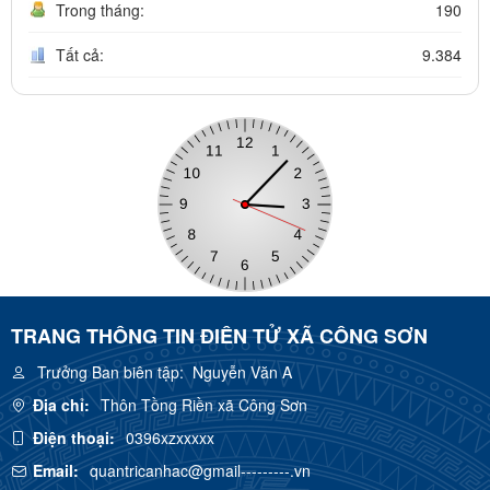
Trong tháng:
190
Tất cả:
9.384
TRANG THÔNG TIN ĐIÊN TỬ XÃ CÔNG SƠN
Trưởng Ban biên tập:
Nguyễn Văn A
Địa chỉ:
Thôn Tồng Riền xã Công Sơn
Điện thoại:
0396xzxxxxx
Email:
quantricanhac@gmail---------.vn