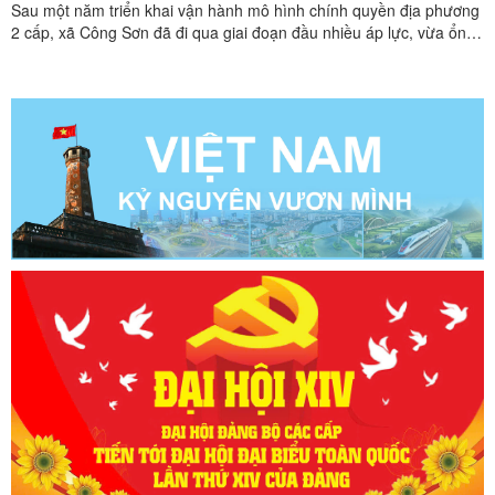
Sau một năm triển khai vận hành mô hình chính quyền địa phương
2 cấp, xã Công Sơn đã đi qua giai đoạn đầu nhiều áp lực, vừa ổn
định tổ chức bộ máy, vừa duy trì nhịp điều hành thường xuyên, vừa
đáp ứng yêu cầu phục vụ Nhân dân trên một địa bàn rộng, dân cư
phân tán, điều kiện hạ tầng còn nhiều khó ...