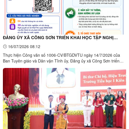
ĐẢNG ỦY XÃ CÔNG SƠN TRIỂN KHAI HỌC TẬP NGHỊ
QUYẾT SỐ 10-NQ/TW TRÊN NỀN TẢNG GOOGLE FORMS
16/07/2026 08:12
Thực hiện Công văn số 1006-CV/BTGDVTU ngày 14/7/2026 của
Ban Tuyên giáo và Dân vận Tỉnh ủy, Đảng ủy xã Công Sơn triển
khai tổ chức học tập Nghị quyết số 10-NQ/TW ngày 08/6/2026 của
Bộ Chính trị về phát triển kinh tế có vốn đầu tư nước ngoài trên nền
tảng số Google Forms.