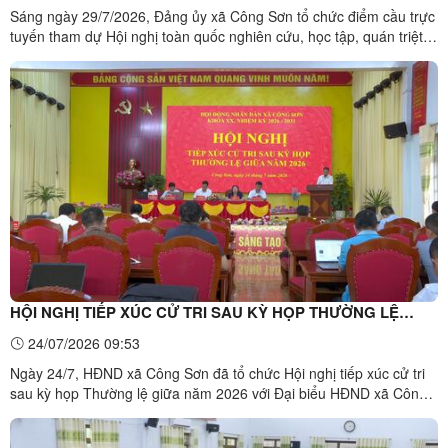
Sáng ngày 29/7/2026, Đảng ủy xã Công Sơn tổ chức điểm cầu trực
ĐẢNG KHÓA XIV
tuyến tham dự Hội nghị toàn quốc nghiên cứu, học tập, quán triệt
và triển khai thực hiện Nghị quyết Hội nghị lần thứ ba Ban Chấp
hành Trung ương Đảng khóa XIV tại Hội trường Nhà văn hóa
xã.Các đại biểu tham dự Hội nghị toàn quốc nghiên ...
HỘI NGHỊ TIẾP XÚC CỬ TRI SAU KỲ HỌP THƯỜNG LỆ
GIỮA NĂM 2026 CỦA HĐND XÃ KHÓA XX
24/07/2026 09:53
Ngày 24/7, HĐND xã Công Sơn đã tổ chức Hội nghị tiếp xúc cử tri
sau kỳ họp Thường lệ giữa năm 2026 với Đại biểu HĐND xã Công
Sơn nhiệm kỳ 2026-2031. Tham dự hội nghị có các đồng chí lãnh
đạo Đảng ủy, HĐND, UBND, Ủy ban MTTQ Việt Nam xã; các đại