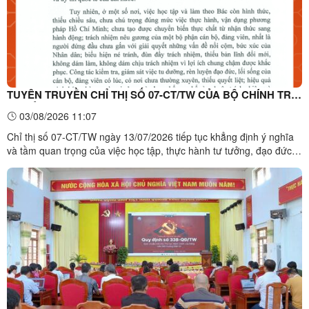
TUYÊN TRUYỀN CHỈ THỊ SỐ 07-CT/TW CỦA BỘ CHÍNH TRỊ
VỀ ĐẨY MẠNH HỌC TẬP, THỰC HÀNH TƯ TƯỞNG, ĐẠO
03/08/2026 11:07
ĐỨC, PHƯƠNG PHÁP, PHONG CÁCH HỒ CHÍ MINH TRONG
Chỉ thị số 07-CT/TW ngày 13/07/2026 tiếp tục khẳng định ý nghĩa
GIAI ĐOẠN PHÁT TRIỂN MỚI
và tầm quan trọng của việc học tập, thực hành tư tưởng, đạo đức,
phương pháp, phong cách Hồ Chí Minh trong tình hình mới. Điểm
nhấn của Chỉ thị là yêu cầu đổi mới mạnh mẽ từ "học tập và làm
theo" sang "học tập, thực hành", hướng đến ...