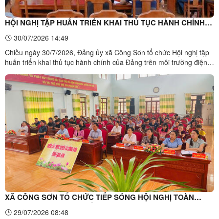
HỘI NGHỊ TẬP HUẤN TRIỂN KHAI THỦ TỤC HÀNH CHÍNH
CỦA ĐẢNG TRÊN MÔI TRƯỜNG ĐIỆN TỬ GIAI ĐOẠN 2
30/07/2026 14:49
Chiều ngày 30/7/2026, Đảng ủy xã Công Sơn tổ chức Hội nghị tập
huấn triển khai thủ tục hành chính của Đảng trên môi trường điện
tử, giai đoạn 2. Hội nghị được tổ chức theo hình thức trực tuyến từ
Trung ương đến cấp xã. Toàn cảnh Hội nghị tập huấn triển khai thủ
tục hành chính của Đảng trên môi ...
XÃ CÔNG SƠN TỔ CHỨC TIẾP SÓNG HỘI NGHỊ TOÀN
QUỐC QUÁN TRIỆT, TRIỂN KHAI THỰC HIỆN NGHỊ QUYẾT
29/07/2026 08:48
HỘI NGHỊ LẦN THỨ BA BAN CHẤP HÀNH TRUNG ƯƠNG