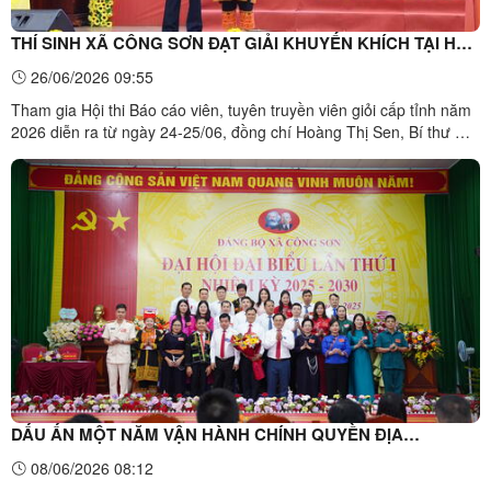
THÍ SINH XÃ CÔNG SƠN ĐẠT GIẢI KHUYẾN KHÍCH TẠI HỘI
THI BÁO CÁO VIÊN, TUYÊN TRUYỀN VIÊN GIỎI TỈNH LẠNG
26/06/2026 09:55
SƠN NĂM 2026
Tham gia Hội thi Báo cáo viên, tuyên truyền viên giỏi cấp tỉnh năm
2026 diễn ra từ ngày 24-25/06, đồng chí Hoàng Thị Sen, Bí thư Chi
bộ thôn Lục Bó, đại diện cho Đảng bộ xã Công Sơn đã thể hiện
phần thi với tinh thần tự tin, trách nhiệm, bám sát thực tiễn cơ sở.
Kết thúc hội thi, đồng chí đạt Giải ...
DẤU ẤN MỘT NĂM VẬN HÀNH CHÍNH QUYỀN ĐỊA
PHƯƠNG 2 CẤP Ở XÃ CÔNG SƠN
08/06/2026 08:12