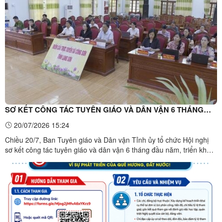
biểu HĐND xã; đại diện các phòng chuyên môn, đơn vị sự ...
SƠ KẾT CÔNG TÁC TUYÊN GIÁO VÀ DÂN VẬN 6 THÁNG
ĐẦU NĂM 2026
20/07/2026 15:24
Chiều 20/7, Ban Tuyên giáo và Dân vận Tỉnh ủy tổ chức Hội nghị
sơ kết công tác tuyên giáo và dân vận 6 tháng đầu năm, triển khai
nhiệm vụ 6 tháng cuối năm 2026 bằng hình thức trực tiếp kết hợp
trực tuyến. Tại điểm cầu xã Công Sơn, các đồng chí lãnh đạo Đảng
ủy, HĐND, UBND, Ủy ban MTTQ Việt Nam xã ...