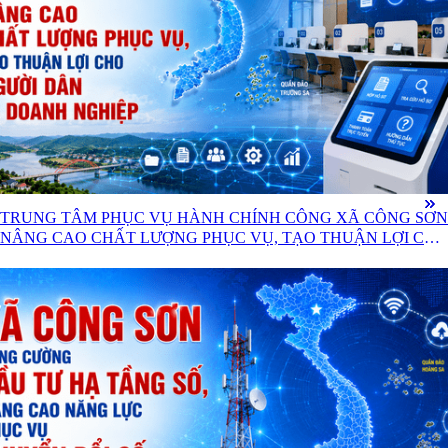
TRUNG TÂM PHỤC VỤ HÀNH CHÍNH CÔNG XÃ CÔNG SƠN
NÂNG CAO CHẤT LƯỢNG PHỤC VỤ, TẠO THUẬN LỢI CHO
NGƯỜI DÂN VÀ DOANH NGHIỆP