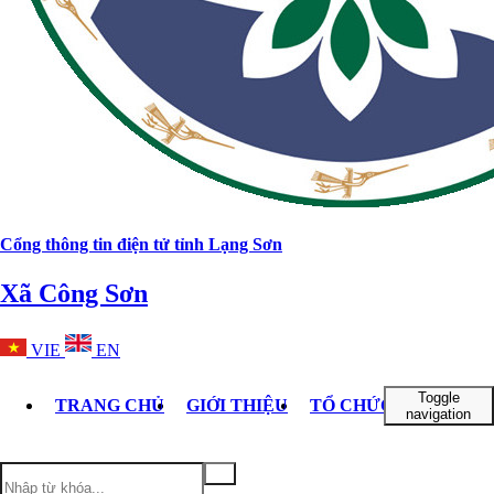
Cổng thông tin điện tử tỉnh Lạng Sơn
Xã Công Sơn
VIE
EN
Toggle
TRANG CHỦ
GIỚI THIỆU
TỔ CHỨC BỘ MÁY
navigation