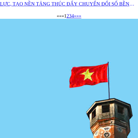
LỰC, TẠO NỀN TẢNG THÚC ĐẨY CHUYỂN ĐỔI SỐ BỀN
VỮNG
««
«
1
2
3
4
»
»»