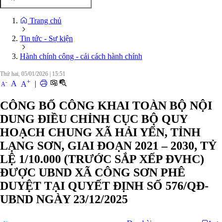
Trang chủ
Tin tức - Sự kiện
Hành chính công - cải cách hành chính
Thứ hai, 05/01/2026
|
15:51
+
-
A
|
A
A
CÔNG BỐ CÔNG KHAI TOÀN BỘ NỘI
DUNG ĐIỀU CHỈNH CỤC BỘ QUY
HOẠCH CHUNG XÃ HẢI YẾN, TỈNH
LẠNG SƠN, GIAI ĐOẠN 2021 – 2030, TỶ
LỆ 1/10.000 (TRƯỚC SẮP XẾP ĐVHC)
ĐƯỢC UBND XÃ CÔNG SƠN PHÊ
DUYỆT TẠI QUYẾT ĐỊNH SỐ 576/QĐ-
UBND NGÀY 23/12/2025