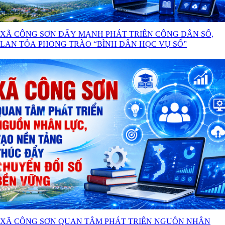
XÃ CÔNG SƠN ĐẨY MẠNH PHÁT TRIỂN CÔNG DÂN SỐ,
LAN TỎA PHONG TRÀO “BÌNH DÂN HỌC VỤ SỐ”
XÃ CÔNG SƠN QUAN TÂM PHÁT TRIỂN NGUỒN NHÂN