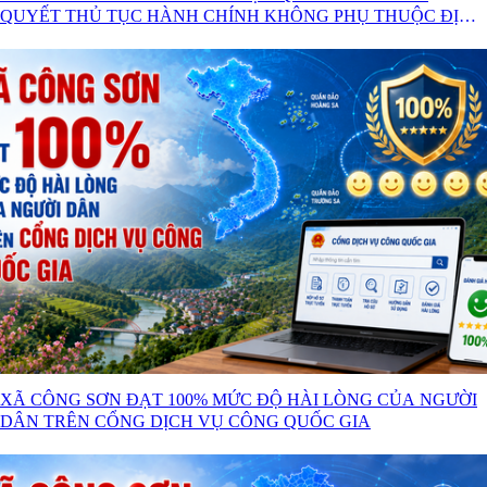
QUYẾT THỦ TỤC HÀNH CHÍNH KHÔNG PHỤ THUỘC ĐỊA
GIỚI HÀNH CHÍNH
XÃ CÔNG SƠN ĐẠT 100% MỨC ĐỘ HÀI LÒNG CỦA NGƯỜI
DÂN TRÊN CỔNG DỊCH VỤ CÔNG QUỐC GIA