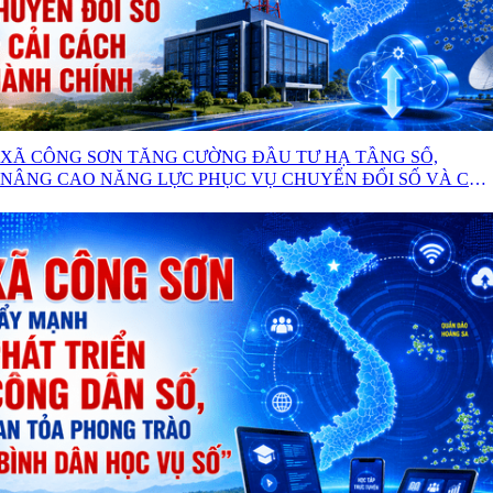
XÃ CÔNG SƠN TĂNG CƯỜNG ĐẦU TƯ HẠ TẦNG SỐ,
NÂNG CAO NĂNG LỰC PHỤC VỤ CHUYỂN ĐỔI SỐ VÀ CẢI
CÁCH HÀNH CHÍNH