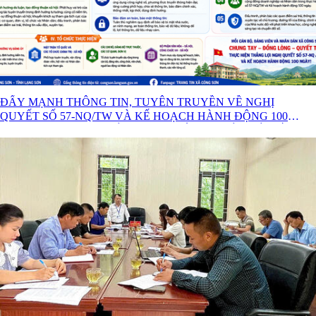
ĐẨY MẠNH THÔNG TIN, TUYÊN TRUYỀN VỀ NGHỊ
QUYẾT SỐ 57-NQ/TW VÀ KẾ HOẠCH HÀNH ĐỘNG 100
NGÀY XỬ LÝ CÁC ĐIỂM NGHẼN VỀ CHUYỂN ĐỔI SỐ
TRONG HỆ THỐNG CHÍNH TRỊ