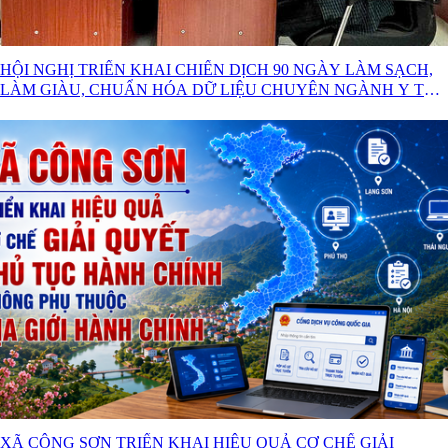
HỘI NGHỊ TRIỂN KHAI CHIẾN DỊCH 90 NGÀY LÀM SẠCH,
LÀM GIÀU, CHUẨN HÓA DỮ LIỆU CHUYÊN NGÀNH Y TẾ
XÃ CÔNG SƠN
XÃ CÔNG SƠN TRIỂN KHAI HIỆU QUẢ CƠ CHẾ GIẢI