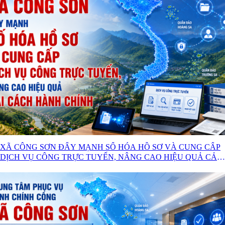
XÃ CÔNG SƠN ĐẨY MẠNH SỐ HÓA HỒ SƠ VÀ CUNG CẤP
DỊCH VỤ CÔNG TRỰC TUYẾN, NÂNG CAO HIỆU QUẢ CẢI
CÁCH HÀNH CHÍNH