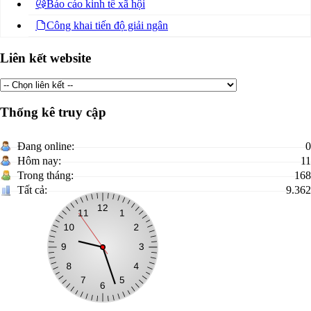
Báo cáo kinh tế xã hội
Công khai tiến độ giải ngân
Liên kết website
Thống kê truy cập
Đang online:
0
Hôm nay:
11
Trong tháng:
168
Tất cả:
9.362