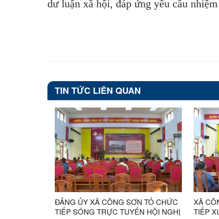
dư luận xã hội, đáp ứng yêu cầu nhiệm 
TIN TỨC LIÊN QUAN
ĐẢNG ỦY XÃ CÔNG SƠN TỔ CHỨC
XÃ CÔ
TIẾP SÓNG TRỰC TUYẾN HỘI NGHỊ
TIẾP X