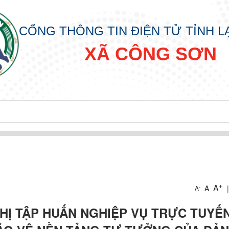
CỔNG THÔNG TIN ĐIỆN TỬ TỈNH 
XÃ CÔNG SƠN
+
A
A
|
-
A
HỊ TẬP HUẤN NGHIỆP VỤ TRỰC TUYẾ