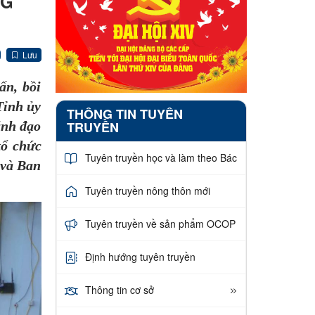
NG
Lưu
ấn, bồi
Tỉnh ủy
THÔNG TIN TUYÊN
TRUYỀN
ãnh đạo
tổ chức
Tuyên truyền học và làm theo Bác
 và Ban
Tuyên truyền nông thôn mới
Tuyên truyền về sản phẩm OCOP
Định hướng tuyên truyền
Thông tin cơ sở