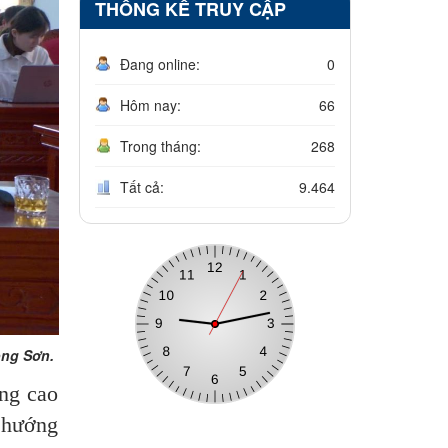
THỐNG KÊ TRUY CẬP
Đang online:
0
Hôm nay:
66
Trong tháng:
268
Tất cả:
9.464
.​​​​​​​
âng cao
h hướng