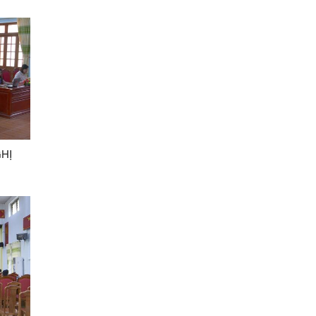
VỊ
HỊ
 GIÁO
ƯỞNG
 MỚI