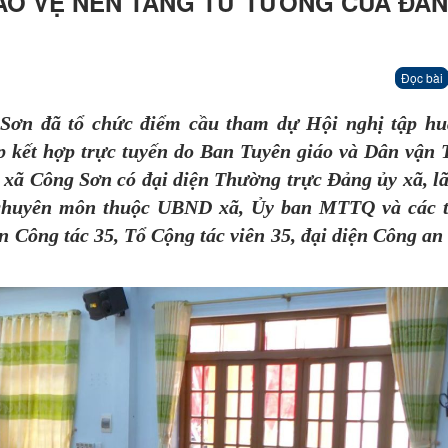
ẢO VỆ NỀN TẢNG TƯ TƯỞNG CỦA ĐẢ
Đọc bài
Sơn đã tổ chức điểm cầu tham dự Hội nghị tập hu
p kết hợp trực tuyến do Ban Tuyên giáo và Dân vận 
 xã Công Sơn có đại diện Thường trực Đảng ủy xã, l
chuyên môn thuộc UBND xã, Ủy ban MTTQ và các 
an Công tác 35, Tổ Cộng tác viên 35, đại diện Công an