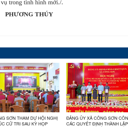
vụ trong tình hình mới./.
PHƯƠNG THÚY
NG SƠN THAM DỰ HỘI NGHỊ
ĐẢNG ỦY XÃ CÔNG SƠN CÔ
ÚC CỬ TRI SAU KỲ HỌP
CÁC QUYẾT ĐỊNH THÀNH LẬP