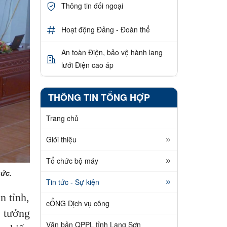
Thông tin đối ngoại
Hoạt động Đảng - Đoàn thể
An toàn Điện, bảo vệ hành lang
lưới Điện cao áp
THÔNG TIN TỔNG HỢP
Trang chủ
Giới thiệu
Tổ chức bộ máy
hức.
Tin tức - Sự kiện
n tỉnh,
cỔNG Dịch vụ công
ư tưởng
Văn bản QPPL tỉnh Lạng Sơn