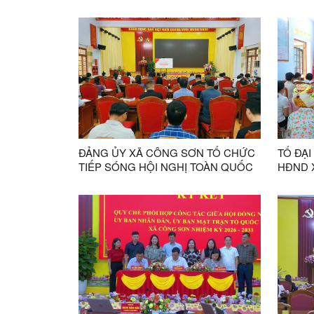
BÁO CÁO VIÊN CẤP TỈNH THÁNG 7
GIỮA N
NĂM 2026
BẰNG 
ĐẢNG ỦY XÃ CÔNG SƠN TỔ CHỨC
TỔ ĐẠI
TIẾP SÓNG HỘI NGHỊ TOÀN QUỐC
HĐND X
QUÁN TRIỆT NGHỊ QUYẾT SỐ 10-
CỐC T
NQ/TW CỦA BỘ CHÍNH TRỊ