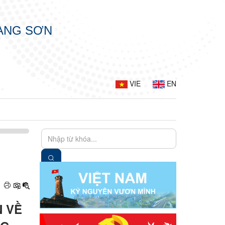
LẠNG SƠN
VIE
EN
N VỀ