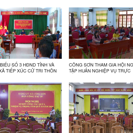
ĂM 2026 CỦA HĐND TỈNH
BỘ THÔN SAU SẮP XẾP ĐƠN 
HÌNH THỨC TRỰC TUYẾN
HÀNH CHÍNH
 BIỂU SỐ 3 HĐND TỈNH VÀ
CÔNG SƠN THAM GIA HỘI NG
Ã TIẾP XÚC CỬ TRI THÔN
TẬP HUẤN NGHIỆP VỤ TRỰC
RANH, NHỌT NẶM, LỤC BÓ
TUYẾN VỀ CÔNG TÁC TUYÊN
VÀ BẢO VỆ NỀN TẢNG TƯ T
CỦA ĐẢNG TRONG TÌNH HÌNH